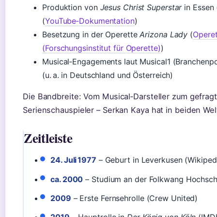
Produktion von
Jesus Christ Superstar
in Essen 
(
YouTube‑Dokumentation
)
Besetzung in der Operette
Arizona Lady
(
Operet
(Forschungsinstitut für Operette)
)
Musical‑Engagements laut Musical1 (Branchenport
(u. a. in Deutschland und Österreich)
Die Bandbreite: Vom Musical‑Darsteller zum gefragt
Serienschauspieler – Serkan Kaya hat in beiden Wel
Zeitleiste
24. Juli 1977
– Geburt in Leverkusen (Wikiped
ca. 2000
– Studium an der Folkwang Hochschu
2009
– Erste Fernsehrolle (Crew United)
2019
– Hauptrolle in
Der König von Köln
(IMD