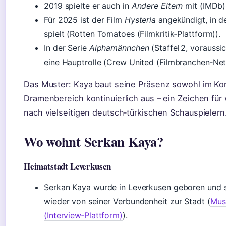
2019 spielte er auch in
Andere Eltern
mit (IMDb)
Für 2025 ist der Film
Hysteria
angekündigt, in de
spielt (Rotten Tomatoes (Filmkritik‑Plattform)).
In der Serie
Alphamännchen
(Staffel 2, voraussi
eine Hauptrolle (Crew United (Filmbranchen‑Net
Das Muster: Kaya baut seine Präsenz sowohl im Ko
Dramenbereich kontinuierlich aus – ein Zeichen fü
nach vielseitigen deutsch‑türkischen Schauspielern
Wo wohnt Serkan Kaya?
Heimatstadt Leverkusen
Serkan Kaya wurde in Leverkusen geboren und s
wieder von seiner Verbundenheit zur Stadt (
Mus
(Interview‑Plattform)
).