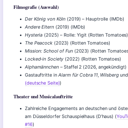
Filmografie (Auswahl)
Der König von Köln
(2019) – Hauptrolle (IMDb)
Andere Eltern
(2019) (IMDb)
Hysteria
(2025) – Rolle: Yigit (Rotten Tomatoes
The Peacock
(2023) (Rotten Tomatoes)
Mission: School of Fun
(2023) (Rotten Tomatoes
Locked‑in Society
(2022) (Rotten Tomatoes)
Alphamännchen
– Staffel 2 (2026, angekündigt)
Gastauftritte in
Alarm für Cobra 11
,
Wilsberg
un
(deutsche Seite)
)
Theater und Musicalauftritte
Zahlreiche Engagements an deutschen und österr
am Düsseldorfer Schauspielhaus (D’haus) (
YouTu
#16
)