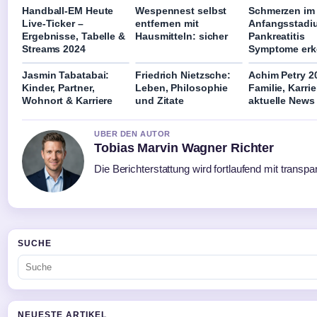
Handball-EM Heute
Wespennest selbst
Schmerzen im
Live-Ticker –
entfernen mit
Anfangsstadi
Ergebnisse, Tabelle &
Hausmitteln: sicher
Pankreatitis
Streams 2024
Symptome er
Jasmin Tabatabai:
Friedrich Nietzsche:
Achim Petry 2
Kinder, Partner,
Leben, Philosophie
Familie, Karri
Wohnort & Karriere
und Zitate
aktuelle News
UBER DEN AUTOR
Tobias Marvin Wagner Richter
Die Berichterstattung wird fortlaufend mit transpa
SUCHE
NEUESTE ARTIKEL