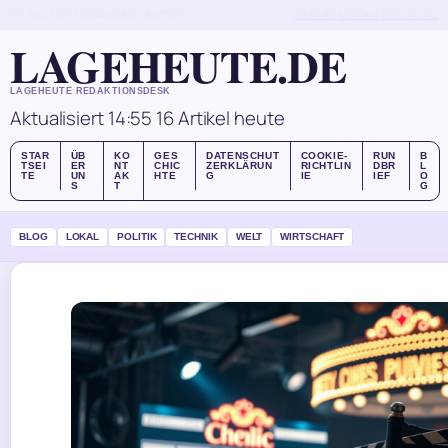
FRI, AUG 7
MITTAGSAUSGABE
DEUTSCH
ÜBER UNS
KONTAKT
GESCHICHTE
LAGEHEUTE.DE
LAGEHEUTE REDAKTIONSDESK
Aktualisiert 14:55
16 Artikel heute
STAR
ÜB
KO
GES
DATENSCHUT
COOKIE-
RUN
B
TSEI
ER
NT
CHIC
ZERKLÄRUN
RICHTLIN
DBR
L
TE
UN
AK
HTE
G
IE
IEF
O
S
T
G
BLOG
LOKAL
POLITIK
TECHNIK
WELT
WIRTSCHAFT