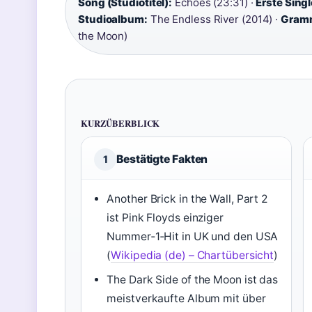
Song (Studiotitel):
Echoes (23:31) ·
Erste Singl
Studioalbum:
The Endless River (2014) ·
Gramm
the Moon)
KURZÜBERBLICK
Bestätigte Fakten
1
Another Brick in the Wall, Part 2
ist Pink Floyds einziger
Nummer‑1‑Hit in UK und den USA
(
Wikipedia (de) – Chartübersicht
)
The Dark Side of the Moon ist das
meistverkaufte Album mit über