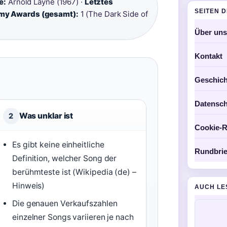
e:
Arnold Layne (1967) ·
Letztes
SEITEN 
y Awards (gesamt):
1 (The Dark Side of
Über uns
Kontakt
Geschich
Datensch
Was unklar ist
2
Cookie-Ri
Es gibt keine einheitliche
Rundbrie
Definition, welcher Song der
berühmteste ist (Wikipedia (de) –
Hinweis)
AUCH LE
Die genauen Verkaufszahlen
einzelner Songs variieren je nach