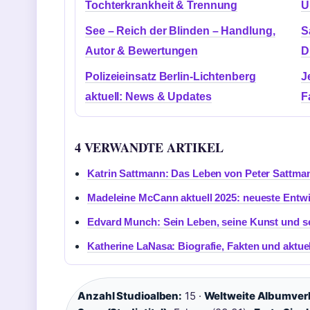
Tochterkrankheit & Trennung
U
See – Reich der Blinden – Handlung,
S
Autor & Bewertungen
D
Polizeieinsatz Berlin-Lichtenberg
J
aktuell: News & Updates
F
4 VERWANDTE ARTIKEL
Katrin Sattmann: Das Leben von Peter Sattma
Madeleine McCann aktuell 2025: neueste Entw
Edvard Munch: Sein Leben, seine Kunst und 
Katherine LaNasa: Biografie, Fakten und aktuel
Anzahl Studioalben:
15 ·
Weltweite Albumver