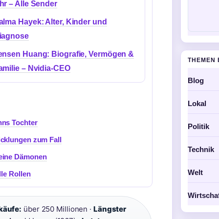
hr – Alle Sender
alma Hayek: Alter, Kinder und
iagnose
ensen Huang: Biografie, Vermögen &
THEMEN 
amilie – Nvidia-CEO
Blog
Lokal
nns Tochter
Politik
icklungen zum Fall
Technik
seine Dämonen
Welt
le Rollen
Wirtscha
käufe:
über 250 Millionen ·
Längster