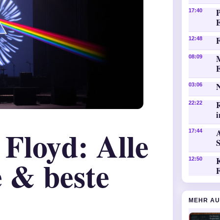
P
17:40
F
12:48
08:09
03:06
22:22
i
 Floyd: Alle
A
17:44
e & beste
K
12:50
MEHR AU