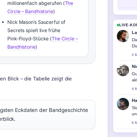
millionenfach abgerufen (
The
Circle – Bandhistorie
)
Nick Mason’s Saucerful of
LIVE-K
Secrets spielt live frühe
La
Pink‑Floyd‑Stücke (
The Circle –
Di
Di
Bandhistorie
)
na
2 
Ni
Gu
n Blick – die Tabelle zeigt die
ak
4 
Ha
St
htigsten Eckdaten der Bandgeschichte
un
rblick.
ge
6 