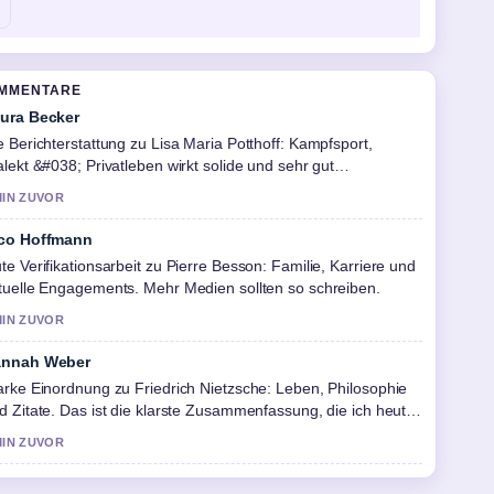
OMMENTARE
ura Becker
e Berichterstattung zu Lisa Maria Potthoff: Kampfsport,
alekt &#038; Privatleben wirkt solide und sehr gut
chvollziehbar.
MIN ZUVOR
co Hoffmann
te Verifikationsarbeit zu Pierre Besson: Familie, Karriere und
tuelle Engagements. Mehr Medien sollten so schreiben.
MIN ZUVOR
nnah Weber
arke Einordnung zu Friedrich Nietzsche: Leben, Philosophie
d Zitate. Das ist die klarste Zusammenfassung, die ich heute
sehen habe.
MIN ZUVOR