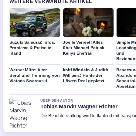
WEITERE VERWANDTE ARTIKEL
Suzuki Samurai: Infos,
Joelle Verreet: Alles
Simple M
Probleme & Preise in
über Michael Patrick
Leadsänge
Irland
Kellys Ehefrau
und
Beziehun
Werner Mürz: Alter,
kniti Windeln & Judith
Besetzun
Beruf und Trennung von
Williams: Höhle der
Abandon
Victoria Swarovski
Löwen Deal geplatzt
Schauspi
Absetzu
UBER DEN AUTOR
Tobias Marvin Wagner Richter
Die Berichterstattung wird fortlaufend mit transpa