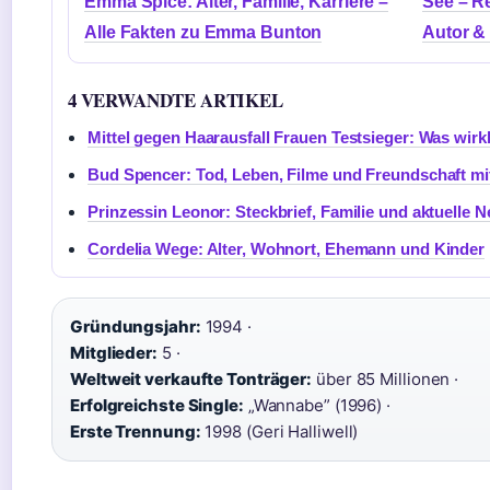
Emma Spice: Alter, Familie, Karriere –
See – R
Alle Fakten zu Emma Bunton
Autor &
4 VERWANDTE ARTIKEL
Mittel gegen Haarausfall Frauen Testsieger: Was wirkli
Bud Spencer: Tod, Leben, Filme und Freundschaft mit
Prinzessin Leonor: Steckbrief, Familie und aktuelle 
Cordelia Wege: Alter, Wohnort, Ehemann und Kinder
Gründungsjahr:
1994 ·
Mitglieder:
5 ·
Weltweit verkaufte Tonträger:
über 85 Millionen ·
Erfolgreichste Single:
„Wannabe” (1996) ·
Erste Trennung:
1998 (Geri Halliwell)