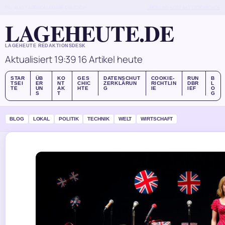
FRI, AUG 7
ABENDAUSGABE
DEUTSCH
ÜBER UNS
KONTAKT
GESCHICHTE
LAGEHEUTE.DE
LAGEHEUTE REDAKTIONSDESK
Aktualisiert 19:39
16 Artikel heute
STAR
ÜB
KO
GES
DATENSCHUT
COOKIE-
RUN
B
TSEI
ER
NT
CHIC
ZERKLÄRUN
RICHTLIN
DBR
L
TE
UN
AK
HTE
G
IE
IEF
O
S
T
G
BLOG
LOKAL
POLITIK
TECHNIK
WELT
WIRTSCHAFT