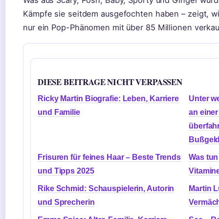
Was aus Scary, Posh, Baby, Sporty und Ginger wur
Kämpfe sie seitdem ausgefochten haben – zeigt, wie
nur ein Pop-Phänomen mit über 85 Millionen verkau
DIESE BEITRAGE NICHT VERPASSEN
Ricky Martin Biografie: Leben, Karriere
Unter w
und Familie
an eine
überfah
Bußgeld
Frisuren für feines Haar – Beste Trends
Was tun
und Tipps 2025
Vitamin
Rike Schmid: Schauspielerin, Autorin
Martin 
und Sprecherin
Vermäch