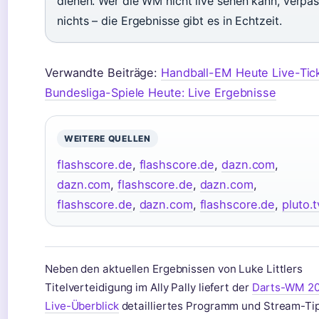
dienen. Wer die WM nicht live sehen kann, verpas
nichts – die Ergebnisse gibt es in Echtzeit.
Verwandte Beiträge:
Handball-EM Heute Live-Tic
Bundesliga-Spiele Heute: Live Ergebnisse
WEITERE QUELLEN
flashscore.de
,
flashscore.de
,
dazn.com
,
dazn.com
,
flashscore.de
,
dazn.com
,
flashscore.de
,
dazn.com
,
flashscore.de
,
pluto.t
Neben den aktuellen Ergebnissen von Luke Littlers
Titelverteidigung im Ally Pally liefert der
Darts-WM 2
Live-Überblick
detailliertes Programm und Stream-Ti