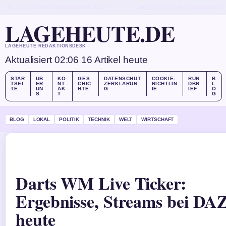
THU, AUG 6
MORGENAUSGABE
DEUTSCH
ÜBER UNS
KONTAKT
GESCHICHTE
LAGEHEUTE.DE
LAGEHEUTE REDAKTIONSDESK
Aktualisiert 02:06
16 Artikel heute
STAR
ÜB
KO
GES
DATENSCHUT
COOKIE-
RUN
B
TSEI
ER
NT
CHIC
ZERKLÄRUN
RICHTLIN
DBR
L
TE
UN
AK
HTE
G
IE
IEF
O
S
T
G
BLOG
LOKAL
POLITIK
TECHNIK
WELT
WIRTSCHAFT
Darts WM Live Ticker:
Ergebnisse, Streams bei DA
heute