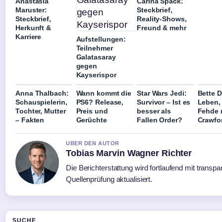
Anastasia
Carina Spack:
Maruster:
Steckbrief,
Steckbrief,
Reality-Shows,
Herkunft &
Freund & mehr
Karriere
Aufstellungen:
Teilnehmer
Galatasaray
gegen
Kayserispor
Anna Thalbach:
Wann kommt die
Star Wars Jedi:
Bette D
Schauspielerin,
PS6? Release,
Survivor – Ist es
Leben,
Tochter, Mutter
Preis und
besser als
Fehde 
– Fakten
Gerüchte
Fallen Order?
Crawfo
UBER DEN AUTOR
Tobias Marvin Wagner Richter
Die Berichterstattung wird fortlaufend mit transpa
Quellenprüfung aktualisiert.
SUCHE