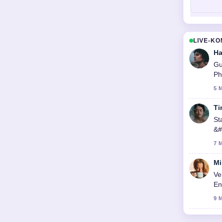
LIVE-K
Ha
Gu
Ph
5 
Ti
St
&#
ic
7 
Mi
Ve
En
9 