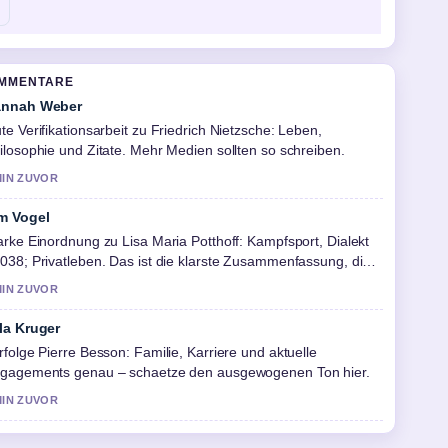
OMMENTARE
nnah Weber
te Verifikationsarbeit zu Friedrich Nietzsche: Leben,
ilosophie und Zitate. Mehr Medien sollten so schreiben.
MIN ZUVOR
m Vogel
arke Einordnung zu Lisa Maria Potthoff: Kampfsport, Dialekt
038; Privatleben. Das ist die klarste Zusammenfassung, die
h heute gesehen habe.
MIN ZUVOR
la Kruger
rfolge Pierre Besson: Familie, Karriere und aktuelle
gagements genau – schaetze den ausgewogenen Ton hier.
MIN ZUVOR