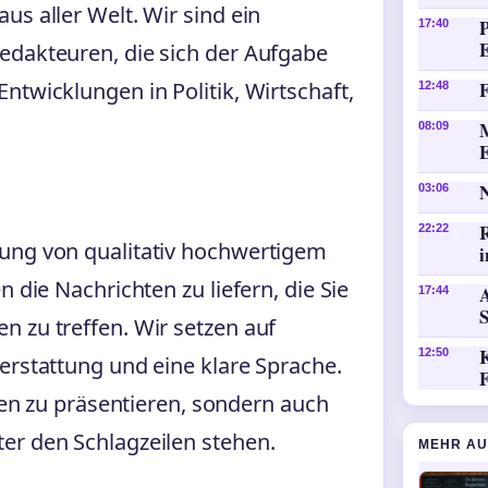
us aller Welt. Wir sind ein
P
17:40
edakteuren, die sich der Aufgabe
ntwicklungen in Politik, Wirtschaft,
F
12:48
08:09
03:06
22:22
tung von qualitativ hochwertigem
i
 die Nachrichten zu liefern, die Sie
A
17:44
n zu treffen. Wir setzen auf
K
12:50
erstattung und eine klare Sprache.
kten zu präsentieren, sondern auch
er den Schlagzeilen stehen.
MEHR AU