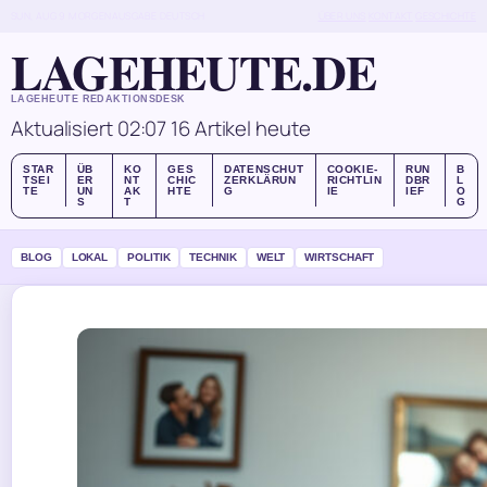
SUN, AUG 9
MORGENAUSGABE
DEUTSCH
ÜBER UNS
KONTAKT
GESCHICHTE
LAGEHEUTE.DE
LAGEHEUTE REDAKTIONSDESK
Aktualisiert 02:07
16 Artikel heute
STAR
ÜB
KO
GES
DATENSCHUT
COOKIE-
RUN
B
TSEI
ER
NT
CHIC
ZERKLÄRUN
RICHTLIN
DBR
L
TE
UN
AK
HTE
G
IE
IEF
O
S
T
G
BLOG
LOKAL
POLITIK
TECHNIK
WELT
WIRTSCHAFT