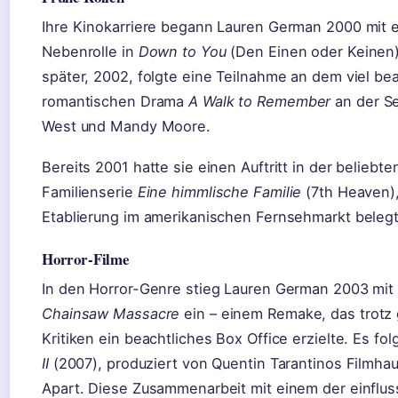
Ihre Kinokarriere begann Lauren German 2000 mit e
Nebenrolle in
Down to You
(Den Einen oder Keinen)
später, 2002, folgte eine Teilnahme an dem viel be
romantischen Drama
A Walk to Remember
an der S
West und Mandy Moore.
Bereits 2001 hatte sie einen Auftritt in der beliebt
Familienserie
Eine himmlische Familie
(7th Heaven),
Etablierung im amerikanischen Fernsehmarkt belegt
Horror-Filme
In den Horror-Genre stieg Lauren German 2003 mi
Chainsaw Massacre
ein – einem Remake, das trotz
Kritiken ein beachtliches Box Office erzielte. Es fo
II
(2007), produziert von Quentin Tarantinos Filmha
Apart. Diese Zusammenarbeit mit einem der einflus