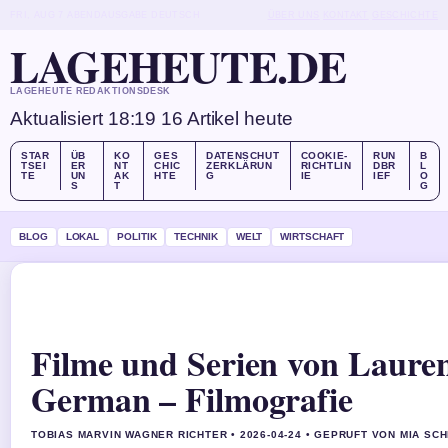
FRI, AUG 7
ABENDAUSGABE
DEUTSCH
ÜBER UNS
KONTAKT
GESCHICHTE
LAGEHEUTE.DE
LAGEHEUTE REDAKTIONSDESK
Aktualisiert 18:19
16 Artikel heute
STAR
ÜB
KO
GES
DATENSCHUT
COOKIE-
RUN
B
TSEI
ER
NT
CHIC
ZERKLÄRUN
RICHTLIN
DBR
L
TE
UN
AK
HTE
G
IE
IEF
O
S
T
G
BLOG
LOKAL
POLITIK
TECHNIK
WELT
WIRTSCHAFT
Filme und Serien von Laure
German – Filmografie
TOBIAS MARVIN WAGNER RICHTER • 2026-04-24 • GEPRUFT VON MIA SC