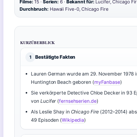
Filme:
15 ·
Serien:
6 ·
Bekannt für:
Lucifer, Chicago Fir
Durchbruch:
Hawaii Five-0, Chicago Fire
KURZÜBERBLICK
Bestätigte Fakten
1
Lauren German wurde am 29. November 1978 i
Huntington Beach geboren (
myFanbase
)
Sie verkörperte Detective Chloe Decker in 93 
von
Lucifer
(
fernsehserien.de
)
Als Leslie Shay in
Chicago Fire
(2012–2014) abso
49 Episoden (
Wikipedia
)