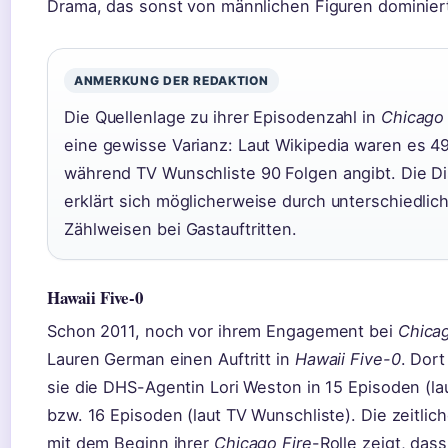
Drama, das sonst von männlichen Figuren dominier
ANMERKUNG DER REDAKTION
Die Quellenlage zu ihrer Episodenzahl in
Chicago 
eine gewisse Varianz: Laut Wikipedia waren es 4
während TV Wunschliste 90 Folgen angibt. Die D
erklärt sich möglicherweise durch unterschiedlic
Zählweisen bei Gastauftritten.
Hawaii Five-0
Schon 2011, noch vor ihrem Engagement bei
Chicag
Lauren German einen Auftritt in
Hawaii Five-0
. Dort
sie die DHS-Agentin Lori Weston in 15 Episoden (la
bzw. 16 Episoden (laut TV Wunschliste). Die zeitli
mit dem Beginn ihrer
Chicago Fire
-Rolle zeigt, dass