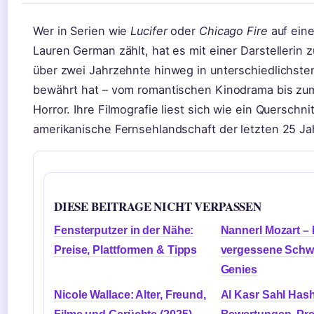
Wer in Serien wie
Lucifer
oder
Chicago Fire
auf ein
Lauren German zählt, hat es mit einer Darstellerin z
über zwei Jahrzehnte hinweg in unterschiedlichst
bewährt hat – vom romantischen Kinodrama bis zum
Horror. Ihre Filmografie liest sich wie ein Querschni
amerikanische Fernsehlandschaft der letzten 25 Ja
DIESE BEITRAGE NICHT VERPASSEN
Fensterputzer in der Nähe:
Nannerl Mozart – 
Preise, Plattformen & Tipps
vergessene Schw
Genies
Nicole Wallace: Alter, Freund,
Al Kasr Sahl Has