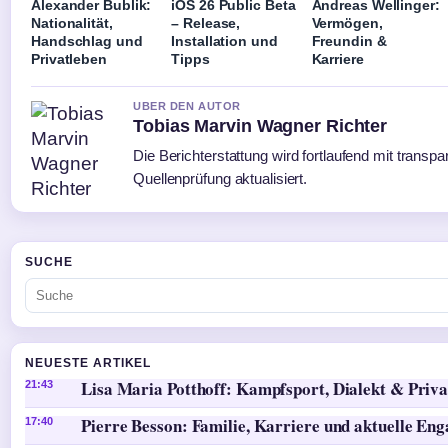
Alexander Bublik:
iOS 26 Public Beta
Andreas Wellinger:
Nationalität,
– Release,
Vermögen,
Handschlag und
Installation und
Freundin &
Privatleben
Tipps
Karriere
UBER DEN AUTOR
Tobias Marvin Wagner Richter
Die Berichterstattung wird fortlaufend mit transpa
Quellenprüfung aktualisiert.
SUCHE
NEUESTE ARTIKEL
Lisa Maria Potthoff: Kampfsport, Dialekt & Priva
21:43
Pierre Besson: Familie, Karriere und aktuelle En
17:40