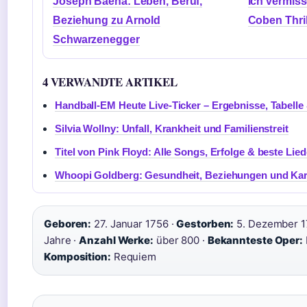
Joseph Baena: Leben, Beruf,
Ich vermiss
Beziehung zu Arnold
Coben Thrill
Schwarzenegger
4 VERWANDTE ARTIKEL
Handball-EM Heute Live-Ticker – Ergebnisse, Tabelle
Silvia Wollny: Unfall, Krankheit und Familienstreit
Titel von Pink Floyd: Alle Songs, Erfolge & beste Lied
Whoopi Goldberg: Gesundheit, Beziehungen und Kar
Geboren:
27. Januar 1756 ·
Gestorben:
5. Dezember 1
Jahre ·
Anzahl Werke:
über 800 ·
Bekannteste Oper:
Komposition:
Requiem