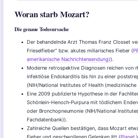
Woran starb Mozart?
Die genaue Todesursache
Der behandelnde Arzt Thomas Franz Closset verm
Frieselfieber“ bzw. akutes miliarisches Fieber (
P
amerikanische Nachrichtensendung)
).
Moderne retrospektive Diagnosen reichen von 
infektiöse Endokarditis bis hin zu einer postst
(NIH/National Institutes of Health (medizinisch
Eine 2009 publizierte Hypothese in der Fachlite
Schönlein-Henoch-Purpura mit tödlichem Endere
oder Bronchopneumonie (NIH/National Institutes
Fachdatenbank)).
Zahlreiche Quellen bestätigen, dass Mozart etw
Fieber und geschwollenen Gelenken litt (
Planet