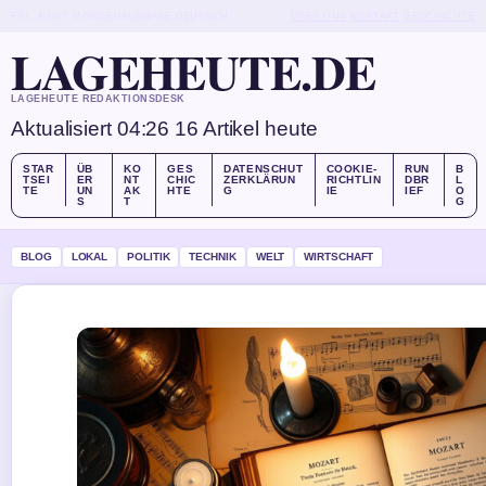
FRI, AUG 7
MORGENAUSGABE
DEUTSCH
ÜBER UNS
KONTAKT
GESCHICHTE
LAGEHEUTE.DE
LAGEHEUTE REDAKTIONSDESK
Aktualisiert 04:26
16 Artikel heute
STAR
ÜB
KO
GES
DATENSCHUT
COOKIE-
RUN
B
TSEI
ER
NT
CHIC
ZERKLÄRUN
RICHTLIN
DBR
L
TE
UN
AK
HTE
G
IE
IEF
O
S
T
G
BLOG
LOKAL
POLITIK
TECHNIK
WELT
WIRTSCHAFT