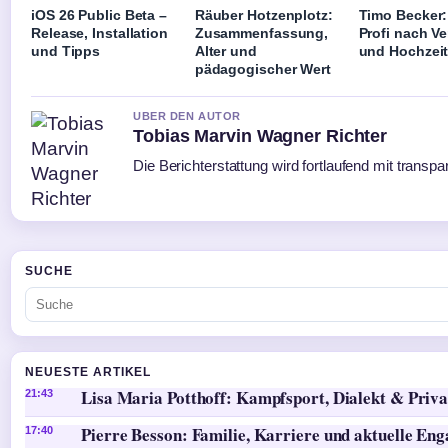
iOS 26 Public Beta –
Räuber Hotzenplotz:
Timo Becker:
Release, Installation
Zusammenfassung,
Profi nach Ve
und Tipps
Alter und
und Hochzeit 
pädagogischer Wert
UBER DEN AUTOR
Tobias Marvin Wagner Richter
Die Berichterstattung wird fortlaufend mit transpa
SUCHE
NEUESTE ARTIKEL
Lisa Maria Potthoff: Kampfsport, Dialekt & Priva
21:43
Pierre Besson: Familie, Karriere und aktuelle En
17:40