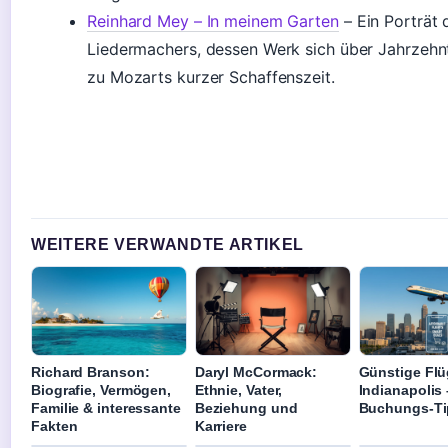
Reinhard Mey – In meinem Garten
– Ein Porträt
Liedermachers, dessen Werk sich über Jahrzehnte
zu Mozarts kurzer Schaffenszeit.
WEITERE VERWANDTE ARTIKEL
Richard Branson:
Daryl McCormack:
Günstige Fl
Biografie, Vermögen,
Ethnie, Vater,
Indianapolis
Familie & interessante
Beziehung und
Buchungs-Ti
Fakten
Karriere