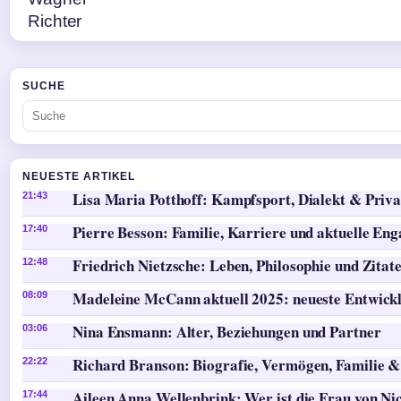
SUCHE
NEUESTE ARTIKEL
Lisa Maria Potthoff: Kampfsport, Dialekt & Priva
21:43
Pierre Besson: Familie, Karriere und aktuelle En
17:40
Friedrich Nietzsche: Leben, Philosophie und Zitat
12:48
Madeleine McCann aktuell 2025: neueste Entwick
08:09
Nina Ensmann: Alter, Beziehungen und Partner
03:06
Richard Branson: Biografie, Vermögen, Familie &
22:22
Aileen Anna Wellenbrink: Wer ist die Frau von Ni
17:44