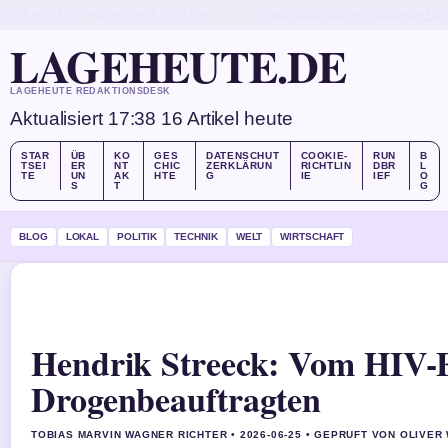
SAT, AUG 8
MITTAGSAUSGABE
DEUTSCH
ÜBER UNS
KONTAKT
GESCHICHTE
LAGEHEUTE.DE
LAGEHEUTE REDAKTIONSDESK
Aktualisiert 17:38
16 Artikel heute
STAR
ÜB
KO
GES
DATENSCHUT
COOKIE-
RUN
B
TSEI
ER
NT
CHIC
ZERKLÄRUN
RICHTLIN
DBR
L
TE
UN
AK
HTE
G
IE
IEF
O
S
T
G
BLOG
LOKAL
POLITIK
TECHNIK
WELT
WIRTSCHAFT
Hendrik Streeck: Vom HIV-
Drogenbeauftragten
TOBIAS MARVIN WAGNER RICHTER • 2026-06-25 • GEPRUFT VON OLIVER