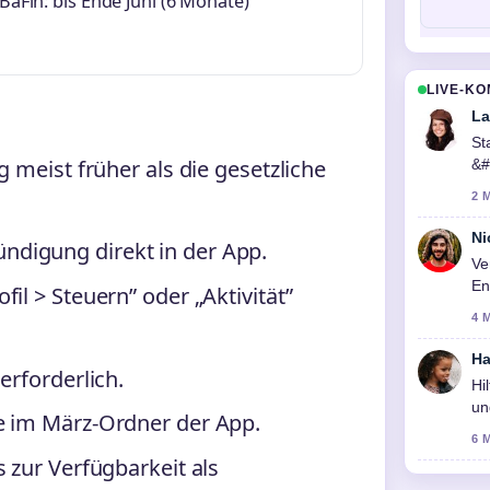
BaFin: bis Ende Juni (6 Monate)
LIVE-K
La
St
g meist früher als die gesetzliche
&#
ic
2 
Ni
digung direkt in der App.
Ve
En
il > Steuern” oder „Aktivität”
4 
Ha
erforderlich.
Hi
un
e im März-Ordner der App.
6 
 zur Verfügbarkeit als