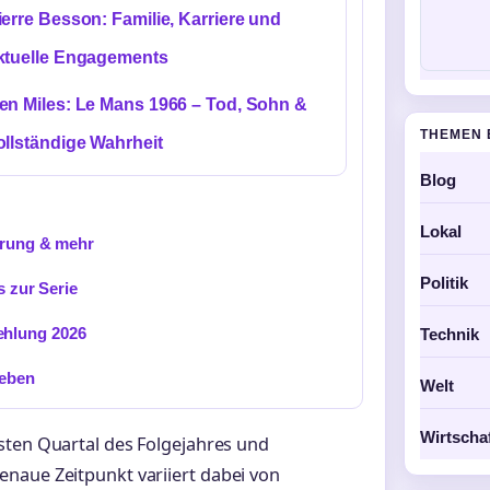
ierre Besson: Familie, Karriere und
ktuelle Engagements
en Miles: Le Mans 1966 – Tod, Sohn &
THEMEN 
ollständige Wahrheit
Blog
Lokal
lärung & mehr
Politik
s zur Serie
ehlung 2026
Technik
leben
Welt
Wirtscha
sten Quartal des Folgejahres und
naue Zeitpunkt variiert dabei von