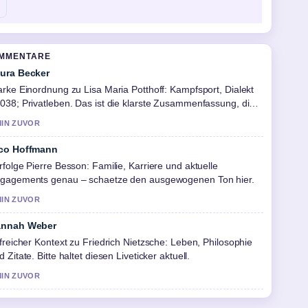
OMMENTARE
ura Becker
arke Einordnung zu Lisa Maria Potthoff: Kampfsport, Dialekt
038; Privatleben. Das ist die klarste Zusammenfassung, die
h heute gesehen habe.
MIN ZUVOR
co Hoffmann
rfolge Pierre Besson: Familie, Karriere und aktuelle
gagements genau – schaetze den ausgewogenen Ton hier.
MIN ZUVOR
nnah Weber
lfreicher Kontext zu Friedrich Nietzsche: Leben, Philosophie
d Zitate. Bitte haltet diesen Liveticker aktuell.
MIN ZUVOR