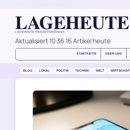
SAT, AUG 8
MORGENAUSGABE
DEUTSCH
LAGEHEUTE
LAGEHEUTE REDAKTIONSDESK
Aktualisiert 10:36
16 Artikel heute
STARTSEITE
ÜBER UNS
BLOG
LOKAL
POLITIK
TECHNIK
WELT
WIRTSCHAF