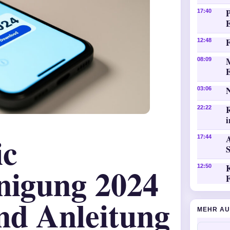
P
17:40
F
12:48
08:09
03:06
22:22
i
ic
A
17:44
nigung 2024
K
12:50
nd Anleitung
MEHR AU