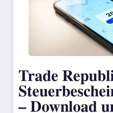
Trade Republ
Steuerbeschei
– Download u