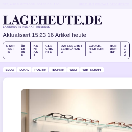
SAT, AUG 8
MITTAGSAUSGABE
DEUTSCH
ÜBER UNS
KONTAKT
GESCHICHTE
LAGEHEUTE.DE
LAGEHEUTE REDAKTIONSDESK
Aktualisiert 15:23
16 Artikel heute
STAR
ÜB
KO
GES
DATENSCHUT
COOKIE-
RUN
B
TSEI
ER
NT
CHIC
ZERKLÄRUN
RICHTLIN
DBR
L
TE
UN
AK
HTE
G
IE
IEF
O
S
T
G
BLOG
LOKAL
POLITIK
TECHNIK
WELT
WIRTSCHAFT