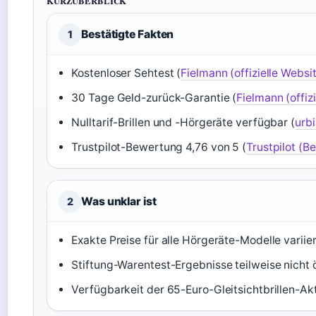
KURZÜBERBLICK
Bestätigte Fakten
1
Kostenloser Sehtest (
Fielmann (offizielle Websi
30 Tage Geld-zurück-Garantie (
Fielmann (offiz
Nulltarif-Brillen und -Hörgeräte verfügbar (
urb
Trustpilot-Bewertung 4,76 von 5 (
Trustpilot (
Was unklar ist
2
Exakte Preise für alle Hörgeräte-Modelle variie
Stiftung-Warentest-Ergebnisse teilweise nicht 
Verfügbarkeit der 65-Euro-Gleitsichtbrillen-Akt