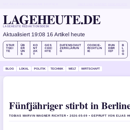
SAT, AUG 8
ABENDAUSGABE
DEUTSCH
ÜBER UNS
KONTAKT
GESCHICHTE
LAGEHEUTE.DE
LAGEHEUTE REDAKTIONSDESK
Aktualisiert 19:08
16 Artikel heute
STAR
ÜB
KO
GES
DATENSCHUT
COOKIE-
RUN
B
TSEI
ER
NT
CHIC
ZERKLÄRUN
RICHTLIN
DBR
L
TE
UN
AK
HTE
G
IE
IEF
O
S
T
G
BLOG
LOKAL
POLITIK
TECHNIK
WELT
WIRTSCHAFT
Fünfjähriger stirbt in Berli
TOBIAS MARVIN WAGNER RICHTER • 2026-05-09 • GEPRUFT VON ELIAS 