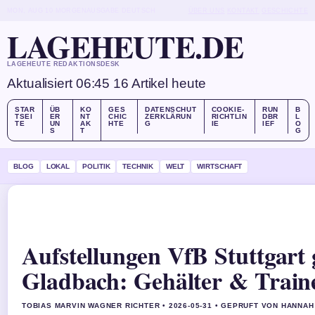
MON, AUG 10
MORGENAUSGABE
DEUTSCH
ÜBER UNS
KONTAKT
GESCHICHTE
LAGEHEUTE.DE
LAGEHEUTE REDAKTIONSDESK
Aktualisiert 06:45
16 Artikel heute
STAR
ÜB
KO
GES
DATENSCHUT
COOKIE-
RUN
B
TSEI
ER
NT
CHIC
ZERKLÄRUN
RICHTLIN
DBR
L
TE
UN
AK
HTE
G
IE
IEF
O
S
T
G
BLOG
LOKAL
POLITIK
TECHNIK
WELT
WIRTSCHAFT
Aufstellungen VfB Stuttgart
Gladbach: Gehälter & Train
TOBIAS MARVIN WAGNER RICHTER • 2026-05-31 • GEPRUFT VON HANNAH