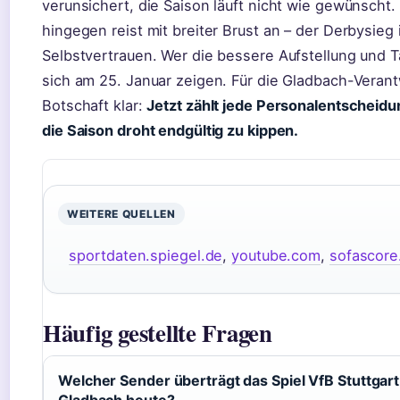
verunsichert, die Saison läuft nicht wie gewünscht.
hingegen reist mit breiter Brust an – der Derbysieg
Selbstvertrauen. Wer die bessere Aufstellung und Ta
sich am 25. Januar zeigen. Für die Gladbach-Verantw
Botschaft klar:
Jetzt zählt jede Personalentscheidu
die Saison droht endgültig zu kippen.
WEITERE QUELLEN
sportdaten.spiegel.de
,
youtube.com
,
sofascor
Häufig gestellte Fragen
Welcher Sender überträgt das Spiel VfB Stuttgar
Gladbach heute?