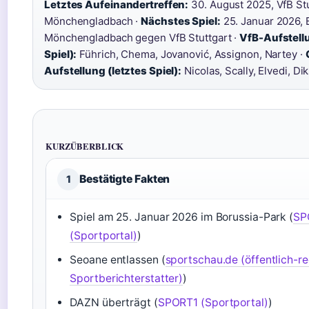
Letztes Aufeinandertreffen:
30. August 2025, VfB Stu
Mönchengladbach ·
Nächstes Spiel:
25. Januar 2026, 
Mönchengladbach gegen VfB Stuttgart ·
VfB-Aufstellu
Spiel):
Führich, Chema, Jovanović, Assignon, Nartey ·
Aufstellung (letztes Spiel):
Nicolas, Scally, Elvedi, Dik
KURZÜBERBLICK
Bestätigte Fakten
1
Spiel am 25. Januar 2026 im Borussia-Park (
SP
(Sportportal)
)
Seoane entlassen (
sportschau.de (öffentlich-re
Sportberichterstatter)
)
DAZN überträgt (
SPORT1 (Sportportal)
)