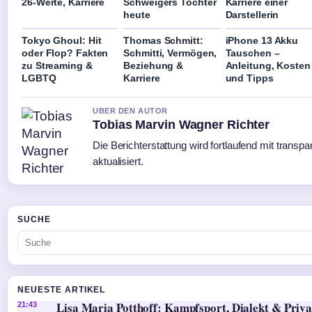
26-Werte, Karriere
Schweigers Tochter
Karriere einer
heute
Darstellerin
Tokyo Ghoul: Hit
Thomas Schmitt:
iPhone 13 Akku
oder Flop? Fakten
Schmitti, Vermögen,
Tauschen –
zu Streaming &
Beziehung &
Anleitung, Kosten
LGBTQ
Karriere
und Tipps
UBER DEN AUTOR
Tobias Marvin Wagner Richter
Die Berichterstattung wird fortlaufend mit transp
aktualisiert.
SUCHE
NEUESTE ARTIKEL
Lisa Maria Potthoff: Kampfsport, Dialekt & Priva
21:43