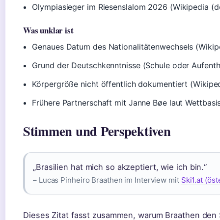
Olympiasieger im Riesenslalom 2026 (Wikipedia (d
Was unklar ist
Genaues Datum des Nationalitätenwechsels (Wikipe
Grund der Deutschkenntnisse (Schule oder Aufenthal
Körpergröße nicht öffentlich dokumentiert (Wikiped
Frühere Partnerschaft mit Janne Bøe laut Wettbas
Stimmen und Perspektiven
„Brasilien hat mich so akzeptiert, wie ich bin.“
– Lucas Pinheiro Braathen im Interview mit
Ski1.at (ös
Dieses Zitat fasst zusammen, warum Braathen den Sch