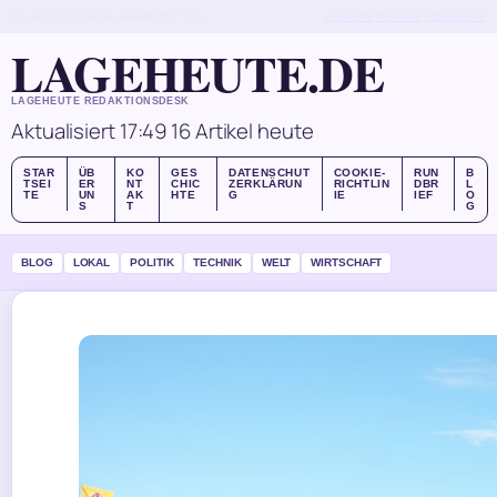
FRI, AUG 7
MITTAGSAUSGABE
DEUTSCH
ÜBER UNS
KONTAKT
GESCHICHTE
LAGEHEUTE.DE
LAGEHEUTE REDAKTIONSDESK
Aktualisiert 17:49
16 Artikel heute
STAR
ÜB
KO
GES
DATENSCHUT
COOKIE-
RUN
B
TSEI
ER
NT
CHIC
ZERKLÄRUN
RICHTLIN
DBR
L
TE
UN
AK
HTE
G
IE
IEF
O
S
T
G
BLOG
LOKAL
POLITIK
TECHNIK
WELT
WIRTSCHAFT