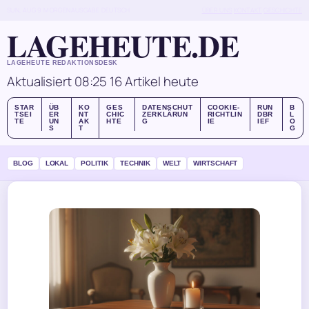
SUN, AUG 9
MORGENAUSGABE
DEUTSCH
ÜBER UNS
KONTAKT
GESCHICHTE
LAGEHEUTE.DE
LAGEHEUTE REDAKTIONSDESK
Aktualisiert 08:25
16 Artikel heute
STAR
ÜB
KO
GES
DATENSCHUT
COOKIE-
RUN
B
TSEI
ER
NT
CHIC
ZERKLÄRUN
RICHTLIN
DBR
L
TE
UN
AK
HTE
G
IE
IEF
O
S
T
G
BLOG
LOKAL
POLITIK
TECHNIK
WELT
WIRTSCHAFT