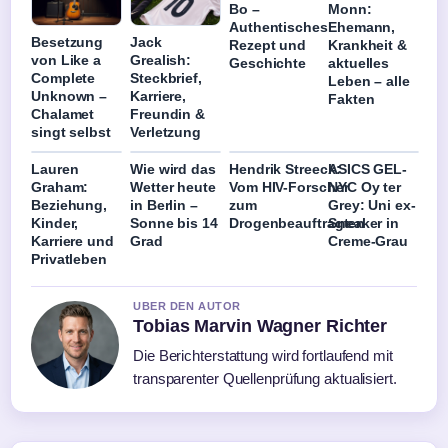
Bo –
Monn:
Authentisches
Ehemann,
Besetzung
Jack
Rezept und
Krankheit &
von Like a
Grealish:
Geschichte
aktuelles
Complete
Steckbrief,
Leben – alle
Unknown –
Karriere,
Fakten
Chalamet
Freundin &
singt selbst
Verletzung
Lauren
Wie wird das
Hendrik Streeck:
ASICS GEL-
Graham:
Wetter heute
Vom HIV-Forscher
NYC Oy ter
Beziehung,
in Berlin –
zum
Grey: Uni ex-
Kinder,
Sonne bis 14
Drogenbeauftragten
Sneaker in
Karriere und
Grad
Creme-Grau
Privatleben
UBER DEN AUTOR
Tobias Marvin Wagner Richter
Die Berichterstattung wird fortlaufend mit
transparenter Quellenprüfung aktualisiert.