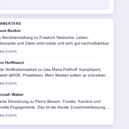
OMMENTARE
ura Becker
e Berichterstattung zu Friedrich Nietzsche: Leben,
ilosophie und Zitate wirkt solide und sehr gut nachvollziehbar.
MIN ZUVOR
co Hoffmann
te Verifikationsarbeit zu Lisa Maria Potthoff: Kampfsport,
alekt &#038; Privatleben. Mehr Medien sollten so schreiben.
MIN ZUVOR
nnah Weber
arke Einordnung zu Pierre Besson: Familie, Karriere und
tuelle Engagements. Das ist die klarste Zusammenfassung,
e ich heute gesehen habe.
MIN ZUVOR