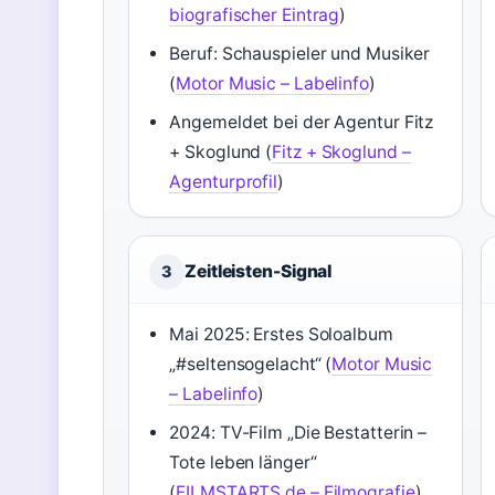
biografischer Eintrag
)
Beruf: Schauspieler und Musiker
(
Motor Music – Labelinfo
)
Angemeldet bei der Agentur Fitz
+ Skoglund (
Fitz + Skoglund –
Agenturprofil
)
Zeitleisten-Signal
3
Mai 2025: Erstes Soloalbum
„#seltensogelacht“ (
Motor Music
– Labelinfo
)
2024: TV-Film „Die Bestatterin –
Tote leben länger“
(
FILMSTARTS.de – Filmografie
)