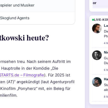
spieler und Musiker
+ Skoglund Agents
LIVE-K
La
Di
tkowski heute?
Ph
4 
Ni
Gu
rnsehen treu. Nach seinem Auftritt im
Di
e Hauptrolle in der Komödie „Die
6 
TARTS.de – Filmografie
). Für 2025 ist
Ha
en (AT)“ angekündigt (laut Agenturprofil
St
Kinofilm „Ponyherz“ mit, ein Beleg für
ak
di
lienfilm.
8 