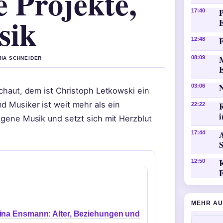
e Projekte,
P
17:40
sik
F
12:48
08:09
MIA SCHNEIDER
03:06
schaut, dem ist Christoph Letkowski ein
d Musiker ist weit mehr als ein
22:22
i
eigene Musik und setzt sich mit Herzblut
A
17:44
K
12:50
MEHR AU
ina Ensmann: Alter, Beziehungen und