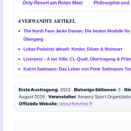
Only-Resort am Roten Meer
Philosophie und 
4 VERWANDTE ARTIKEL
The North Face Jacke Damen: Die besten Modelle für
Übergang
Lukas Podolski aktuell: Kinder, Döner & Wohnort
Liverpool – A ton Villa: CL-Quali, Übertragung & Prä
Katrin Sattmann: Das Leben von Peter Sattmanns To
Erste Austragung:
2022 ·
Bisherige Editionen:
5 ·
Näc
August 2026 ·
Veranstalter:
Amaury Sport Organizatio
Offizielle Website:
letourfemmes.fr