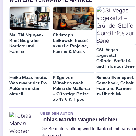
Mai Thi Nguyen-
Christoph
Kim: Biografie,
Letkowski heute:
Karriere und
aktuelle Projekte,
CSI: Vegas
Familie
Familie & Musik
abgesetzt –
Gründe, Staffel 4
und Infos zur Serie
Heiko Maas heute:
Flüge von
Remco Evenepoel:
Was macht der Ex-
München nach
Comeback, Gehalt,
Außenminister
Palma de Mallorca
Frau und Karriere
aktuell
– Günstige Preise
im Überblick
ab 43 € & Tipps
UBER DEN AUTOR
Tobias Marvin Wagner Richter
Die Berichterstattung wird fortlaufend mit transp
aktualisiert.