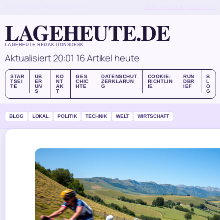
THU, AUG 6
ABENDAUSGABE
DEUTSCH
ÜBER UNS
KONTAKT
GESCHICHTE
LAGEHEUTE.DE
LAGEHEUTE REDAKTIONSDESK
Aktualisiert 20:01
16 Artikel heute
STAR
ÜB
KO
GES
DATENSCHUT
COOKIE-
RUN
B
TSEI
ER
NT
CHIC
ZERKLÄRUN
RICHTLIN
DBR
L
TE
UN
AK
HTE
G
IE
IEF
O
S
T
G
BLOG
LOKAL
POLITIK
TECHNIK
WELT
WIRTSCHAFT