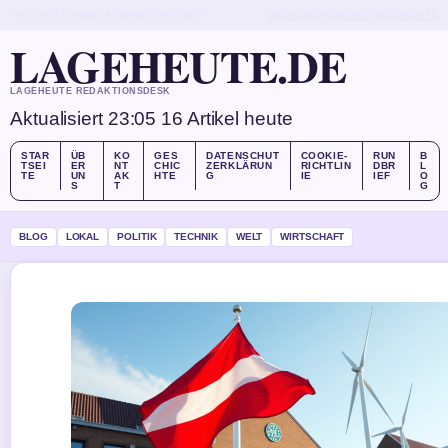
THU, AUG 6
ABENDAUSGABE
DEUTSCH
ÜBER UNS
KONTAKT
GESCHICHTE
LAGEHEUTE.DE
LAGEHEUTE REDAKTIONSDESK
Aktualisiert 23:05
16 Artikel heute
STAR
ÜB
KO
GES
DATENSCHUT
COOKIE-
RUN
B
TSEI
ER
NT
CHIC
ZERKLÄRUN
RICHTLIN
DBR
L
TE
UN
AK
HTE
G
IE
IEF
O
S
T
G
BLOG
LOKAL
POLITIK
TECHNIK
WELT
WIRTSCHAFT