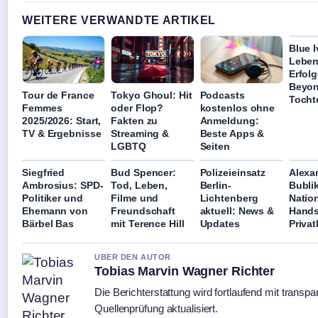
WEITERE VERWANDTE ARTIKEL
Blue I
Leben
Erfolg
Beyon
Tour de France
Tokyo Ghoul: Hit
Podcasts
Tocht
Femmes
oder Flop?
kostenlos ohne
2025/2026: Start,
Fakten zu
Anmeldung:
TV & Ergebnisse
Streaming &
Beste Apps &
LGBTQ
Seiten
Siegfried
Bud Spencer:
Polizeieinsatz
Alexa
Ambrosius: SPD-
Tod, Leben,
Berlin-
Bubli
Politiker und
Filme und
Lichtenberg
Nation
Ehemann von
Freundschaft
aktuell: News &
Hands
Bärbel Bas
mit Terence Hill
Updates
Priva
UBER DEN AUTOR
Tobias Marvin Wagner Richter
Die Berichterstattung wird fortlaufend mit transpa
Quellenprüfung aktualisiert.