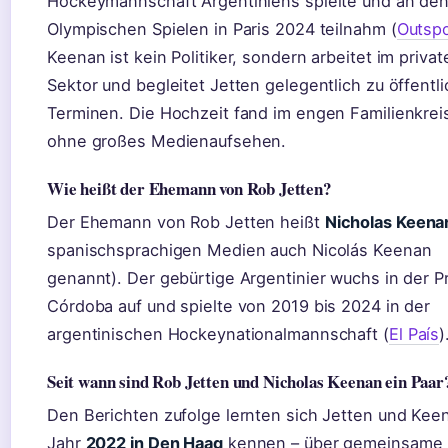
Hockeymannschaft Argentiniens spielte und an de
Olympischen Spielen in Paris 2024 teilnahm (
Outsp
Keenan ist kein Politiker, sondern arbeitet im privat
Sektor und begleitet Jetten gelegentlich zu öffentl
Terminen. Die Hochzeit fand im engen Familienkreis
ohne großes Medienaufsehen.
Wie heißt der Ehemann von Rob Jetten?
Der Ehemann von Rob Jetten heißt
Nicholas Keena
spanischsprachigen Medien auch Nicolás Keenan
genannt). Der gebürtige Argentinier wuchs in der P
Córdoba auf und spielte von 2019 bis 2024 in der
argentinischen Hockeynationalmannschaft (
El País
)
Seit wann sind Rob Jetten und Nicholas Keenan ein Paar
Den Berichten zufolge lernten sich Jetten und Kee
Jahr
2022 in Den Haag
kennen – über gemeinsame