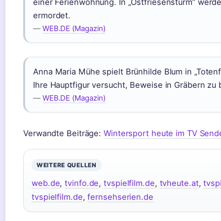
einer Ferienwohnung. In „Ostfriesensturm” werde
ermordet.
—
WEB.DE (Magazin)
Anna Maria Mühe spielt Brünhilde Blum in „Totenfr
Ihre Hauptfigur versucht, Beweise in Gräbern zu 
—
WEB.DE (Magazin)
Verwandte Beiträge:
Wintersport heute im TV Send
WEITERE QUELLEN
web.de
,
tvinfo.de
,
tvspielfilm.de
,
tvheute.at
,
tvsp
tvspielfilm.de
,
fernsehserien.de