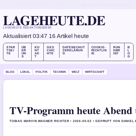
SAT, AUG 8
MORGENAUSGABE
DEUTSCH
ÜBER UNS
KONTAKT
GESCHICHTE
LAGEHEUTE.DE
LAGEHEUTE REDAKTIONSDESK
Aktualisiert 03:47
16 Artikel heute
STAR
ÜB
KO
GES
DATENSCHUT
COOKIE-
RUN
B
TSEI
ER
NT
CHIC
ZERKLÄRUN
RICHTLIN
DBR
L
TE
UN
AK
HTE
G
IE
IEF
O
S
T
G
BLOG
LOKAL
POLITIK
TECHNIK
WELT
WIRTSCHAFT
TV-Programm heute Abend u
TOBIAS MARVIN WAGNER RICHTER • 2026-05-02 • GEPRUFT VON DANIEL