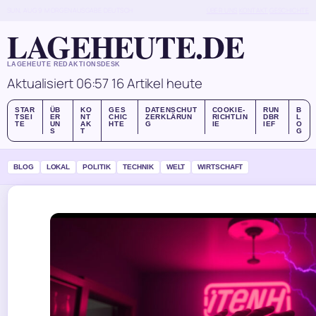
SUN, AUG 9
MORGENAUSGABE
DEUTSCH
ÜBER UNS
KONTAKT
GESCHICHTE
LAGEHEUTE.DE
LAGEHEUTE REDAKTIONSDESK
Aktualisiert 06:57
16 Artikel heute
STAR
ÜB
KO
GES
DATENSCHUT
COOKIE-
RUN
B
TSEI
ER
NT
CHIC
ZERKLÄRUN
RICHTLIN
DBR
L
TE
UN
AK
HTE
G
IE
IEF
O
S
T
G
BLOG
LOKAL
POLITIK
TECHNIK
WELT
WIRTSCHAFT