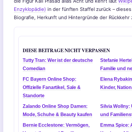
die Figur Kali Prasad alias Acht und kehrt laut
Wikip
Enzyklopädie)
in der fünften Staffel zurück – dieses 
Biografie, Herkunft und Hintergründe der Rückkeh
DIESE BEITRAGE NICHT VERPASSEN
Tutty Tran: Wer ist der deutsche
Stefanie Herte
Comedian
Familie und n
FC Bayern Online Shop:
Elena Rybakin
Offizielle Fanartikel, Sale &
Kinder, Nationa
Standorte
Zalando Online Shop Damen:
Silvia Wollny: 
Mode, Schuhe & Beauty kaufen
und Familienst
Bernie Ecclestone: Vermögen,
Emma Spice: Al