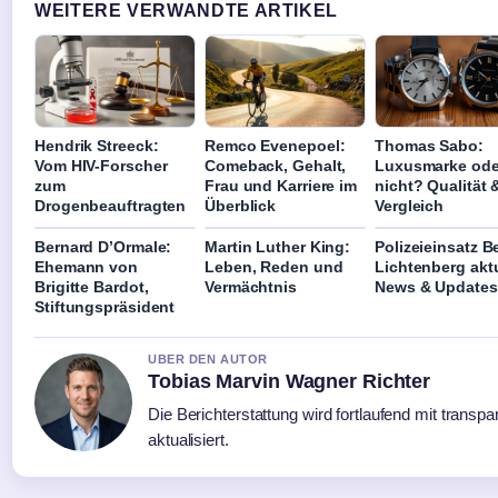
WEITERE VERWANDTE ARTIKEL
Hendrik Streeck:
Remco Evenepoel:
Thomas Sabo:
Vom HIV-Forscher
Comeback, Gehalt,
Luxusmarke ode
zum
Frau und Karriere im
nicht? Qualität 
Drogenbeauftragten
Überblick
Vergleich
Bernard D’Ormale:
Martin Luther King:
Polizeieinsatz Be
Ehemann von
Leben, Reden und
Lichtenberg aktu
Brigitte Bardot,
Vermächtnis
News & Updates
Stiftungspräsident
UBER DEN AUTOR
Tobias Marvin Wagner Richter
Die Berichterstattung wird fortlaufend mit transp
aktualisiert.