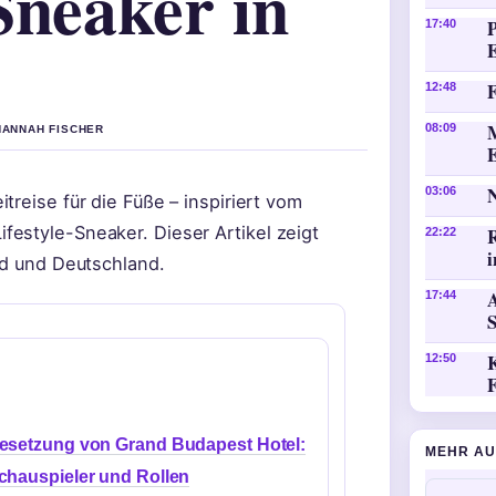
Sneaker in
P
17:40
F
12:48
08:09
 HANNAH FISCHER
03:06
treise für die Füße – inspiriert vom
estyle-Sneaker. Dieser Artikel zeigt
22:22
i
nd und Deutschland.
A
17:44
K
12:50
esetzung von Grand Budapest Hotel:
MEHR AU
chauspieler und Rollen