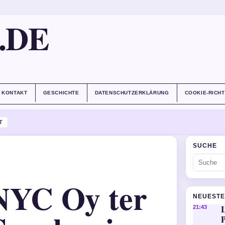
.DE
KONTAKT
GESCHICHTE
DATENSCHUTZERKLÄRUNG
COOKIE-RICHT
T
SUCHE
YC Oy ter
NEUESTE
21:43