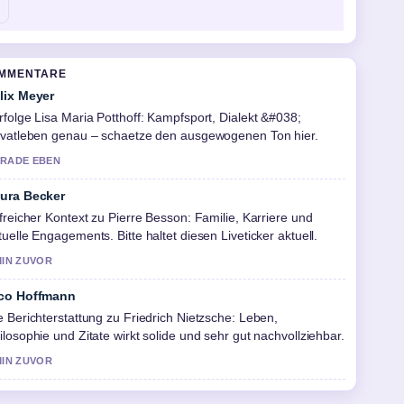
OMMENTARE
lix Meyer
rfolge Lisa Maria Potthoff: Kampfsport, Dialekt &#038;
ivatleben genau – schaetze den ausgewogenen Ton hier.
RADE EBEN
ura Becker
lfreicher Kontext zu Pierre Besson: Familie, Karriere und
tuelle Engagements. Bitte haltet diesen Liveticker aktuell.
MIN ZUVOR
co Hoffmann
e Berichterstattung zu Friedrich Nietzsche: Leben,
ilosophie und Zitate wirkt solide und sehr gut nachvollziehbar.
MIN ZUVOR