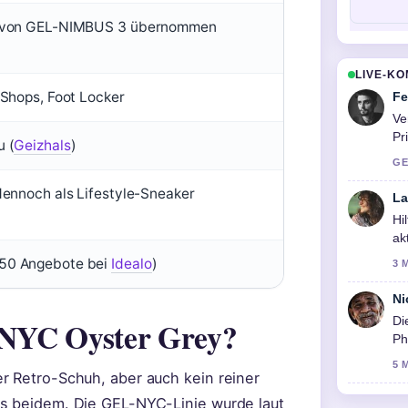
r von GEL-NIMBUS 3 übernommen
LIVE-K
-Shops, Foot Locker
Fe
Ve
Pr
u (
Geizhals
)
GE
(dennoch als Lifestyle-Sneaker
La
Hi
ak
50 Angebote bei
Idealo
)
3 
Ni
Di
-NYC Oyster Grey?
Ph
5 
r Retro-Schuh, aber auch kein reiner
us beidem. Die GEL-NYC-Linie wurde laut